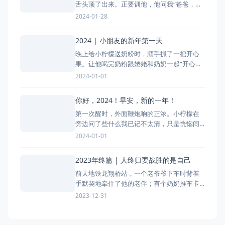
舌头顶了出来。正要训他，他问我“爸爸，你
看我刚才恶心了一下”。我问“所以呢？”。他
2024-01-28
说“所以我不能吃鸡蛋，吃鸡蛋我容易恶心”；
上次太淘气惹我生气的时候跟我讲“爸爸，我
2024 | 小朋友的新年第一天
给你吃几个开心果开心开心吧”
晚上给小柠檬送奶粉时，顺手抓了一把开心
果。让他喝完奶粉跟姥姥和奶奶一起“开心开
心”。过了一会儿，他拉着奶奶一路下楼后跑
2024-01-01
到我跟前，一边说着“爸爸给你”，一边打开小
手露出里面抓着的 3 颗开心果。奶奶说他吃
你好，2024！早安，新的一年！
剩最后 3 个时，说什么也不吃了，硬是要拿
第一次醒时，外面鞭炮响的正浓。小柠檬在
下来给爸爸吃。 小朋友的新年第
旁边问了些什么我已记不太清，只是恍惚间
有种春节的错觉； 第二次醒来不到三点，刷
2024-01-01
了一眼微信。打铁花、燃烟花、放气球、逛
西湖、去寺庙祈福，年轻人各种花式跨年。
2023年终篇 | 人终归要战胜的是自己
已经两觉睡好的我，想了想现在起床睡眠实
前天地铁龙翔桥站，一个老爷爷下车时背着
在太少； 六点一刻，窗外的鸟声早就汇成了
手默契地牵住了他的老伴；有个奶奶推车卡
一片，是时候去跟
在门缝，靠门的小伙子弯腰伸手帮着她抬了
2023-12-31
进来。两站下车我也顺势帮她提了出去；昨
天文海南路，四个小姑娘把地铁口买的烤肠
交叉拍照。大学城路上到处是拉着行李箱的