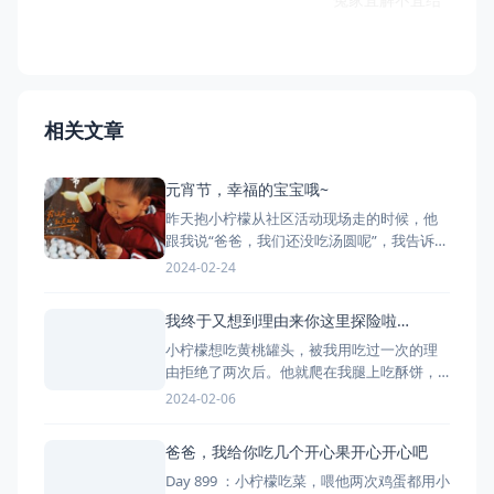
相关文章
元宵节，幸福的宝宝哦~
昨天抱小柠檬从社区活动现场走的时候，他
跟我说“爸爸，我们还没吃汤圆呢”，我告诉他
“明天才是元宵节”。 今天姥姥和奶奶早早的
2024-02-24
就准备好了料馅，中午俩人一起动手给他包
了无糖的汤圆，幸福吆～
我终于又想到理由来你这里探险啦…
小柠檬想吃黄桃罐头，被我用吃过一次的理
由拒绝了两次后。他就爬在我腿上吃酥饼，
我摸了摸他的肚子说“你的肚肚大了，不能再
2024-02-06
吃东西啦”。他把小肚子往回一收说“我的肚肚
又变小了，可以吃点什么了呢”？我问吃什么
爸爸，我给你吃几个开心果开心开心吧
呢，他眼睛斜到架子上小声的说“可以吃罐头
Day 899 ：小柠檬吃菜，喂他两次鸡蛋都用小
呀”… 小柠檬想去三楼妈妈哪