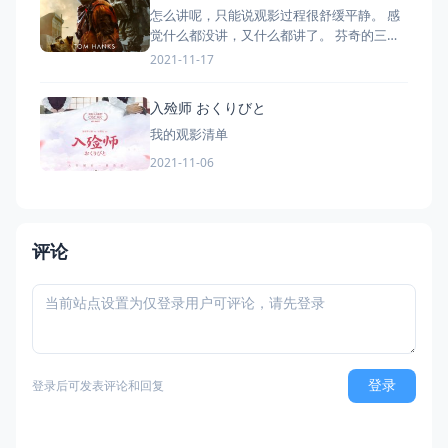
怎么讲呢，只能说观影过程很舒缓平静。 感
觉什么都没讲，又什么都讲了。 芬奇的三个
故事就是他的一生。 有时间了重新看一遍
2021-11-17
吧。 密苏里 旧金山 纽约 有时间在写吧。
入殓师 おくりびと
我的观影清单
2021-11-06
评论
登录后可发表评论和回复
登录