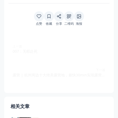
点赞
收藏
分享
二维码
海报
上一篇
007：无暇赴死
下一篇
露营 | 杭州周边十大绝美露营地，最快30min实现露营自由！
相关文章