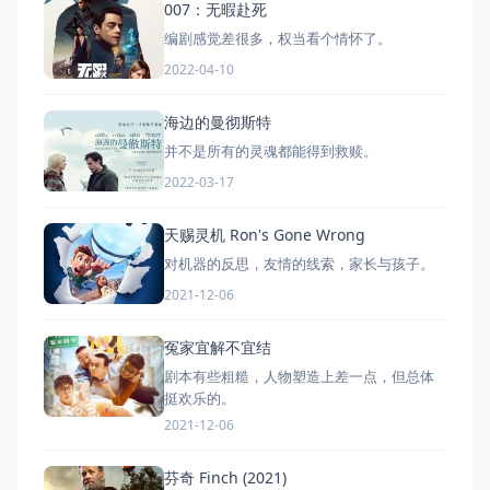
007：无暇赴死
编剧感觉差很多，权当看个情怀了。
2022-04-10
海边的曼彻斯特
并不是所有的灵魂都能得到救赎。
2022-03-17
天赐灵机 Ron's Gone Wrong
对机器的反思，友情的线索，家长与孩子。
2021-12-06
冤家宜解不宜结
剧本有些粗糙，人物塑造上差一点，但总体
挺欢乐的。
2021-12-06
芬奇 Finch (2021)