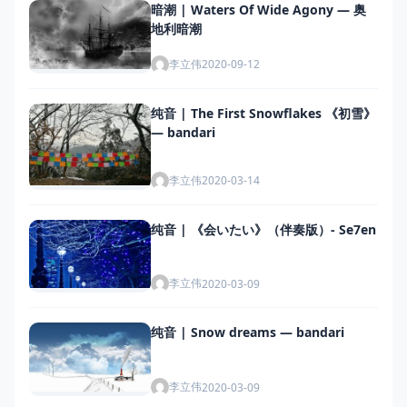
暗潮 | Waters Of Wide Agony — 奥
地利暗潮
李立伟
2020-09-12
纯音 | The First Snowflakes 《初雪》
— bandari
李立伟
2020-03-14
纯音 | 《会いたい》（伴奏版）- Se7en
李立伟
2020-03-09
纯音 | Snow dreams — bandari
李立伟
2020-03-09